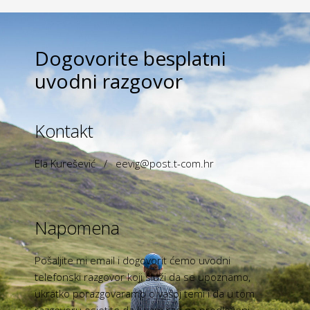
Dogovorite besplatni
uvodni razgovor
Kontakt
Ela Kurešević /
eevig@post.t-com.hr
Napomena
Pošaljite mi email i dogovorit ćemo uvodni
telefonski razgovor koji služi da se upoznamo,
ukratko porazgovaramo o vašoj temi i da u tom