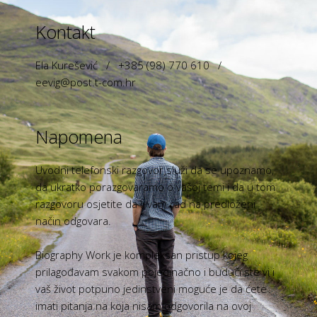
Kontakt
Ela Kurešević / +385 (98) 770 610 /
eevig@post.t-com.hr
Napomena
Uvodni telefonski razgovor služi da se upoznamo,
da ukratko porazgovaramo o vašoj temi i da u tom
razgovoru osjetite da li vam rad na predloženi
način odgovara.
Biography Work je kompleksan pristup kojeg
prilagođavam svakom pojedinačno i budući ste vi i
vaš život potpuno jedinstveni moguće je da ćete
imati pitanja na koja nisam odgovorila na ovoj