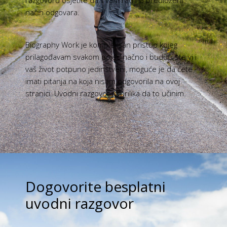
razgovoru osjetite da li vam rad na predloženi
način odgovara.
Biography Work je kompleksan pristup kojeg
prilagođavam svakom pojedinačno i budući ste vi i
vaš život potpuno jedinstveni, moguće je da ćete
imati pitanja na koja nisam odgovorila na ovoj
stranici. Uvodni razgovor je prilika da to učinim.
Dogovorite besplatni
uvodni razgovor