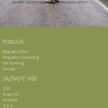
stranici. Uvodni razgovor je prilika da to učinim.
PONUDA
Biography Work
Biography Counselling
Life Visioning
Kontakt
SAZNAJTE VIŠE
O Eli
Drugi o Eli
Iz medija
Q & A